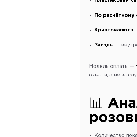
Пластиковая ка
По расчётному 
Криптовалюта
—
Звёзды
— внутре
Модель оплаты —
охваты, а не за сл
📊
Ана
розов
Количество пока