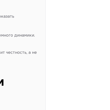
оказать
емного динамики.
ит честность, а не
м