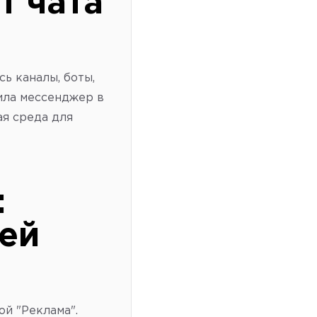
т чата
сь каналы, боты,
ила мессенджер в
ая среда для
:
ней
ой "Реклама".