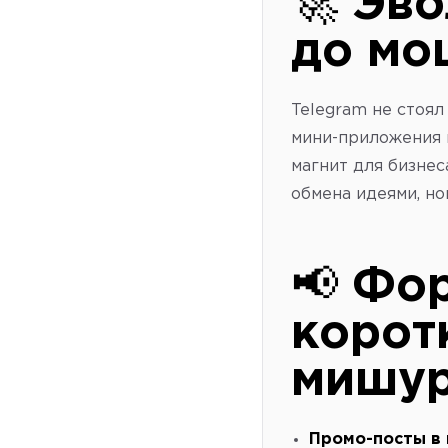
🚀
Эво
до мо
Telegram не стоял
мини-приложения 
магнит для бизнес
обмена идеями, но
📢
Фор
корот
мишу
Промо-посты в 