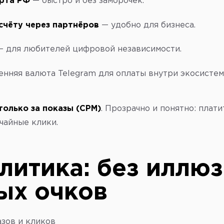
рта РФ
— быстро и без заморочек.
счёту через партнёров
— удобно для бизнеса.
 для любителей цифровой независимости.
нняя валюта Telegram для оплаты внутри экосистем
только за показы (CPM)
. Прозрачно и понятно: плат
учайные клики.
литика: без иллюз
ых очков
зов и кликов