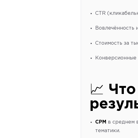
CTR (кликабель
Вовлечённость 
Стоимость за ты
Конверсионные 
📈
Что
резул
CPM
в среднем 
тематики.