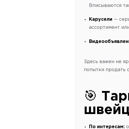
Вписываются так
Карусели
— сери
ассортимент или
Видеообъявлен
Здесь важен не яр
попытки продать 
🎯
Тар
швейц
По интересам:
о