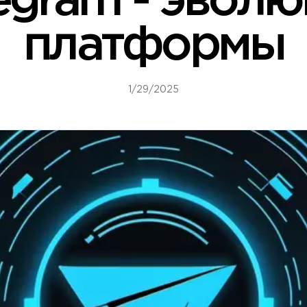
egram - эвол
платформы
1/29/2025