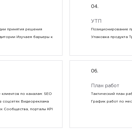
УТП
дии принятия решения
Позиционирование пр
удитории Изучаем барьеры к
Упаковка продукта Т
План работ
 клиентов по каналам: SEO
Тактический план ра
 в соцсетях Видеореклама
График работ по ме
ях Сообщества, порталы KPI