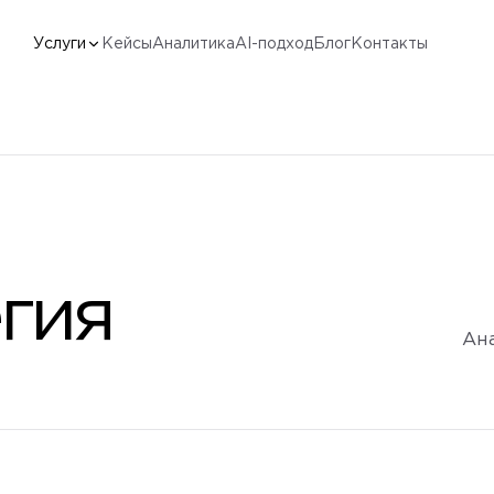
Услуги
Кейсы
Аналитика
AI-подход
Блог
Контакты
егия
Ана