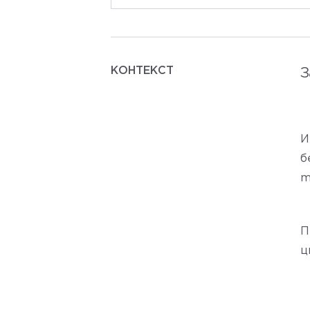
КОНТЕКСТ
З
И
б
m
П
ц