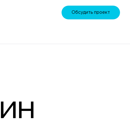
Обсудить проект
зин