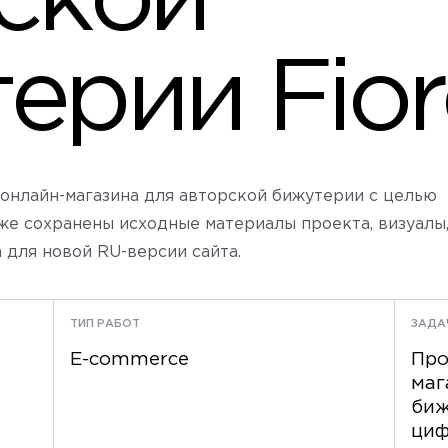
ской
ерии Fior
а онлайн-магазина для авторской бижутерии с целью
же сохранены исходные материалы проекта, визуалы
 для новой RU-версии сайта.
ТИП РАБОТ
ЗАДА
E-commerce
Про
маг
биж
циф