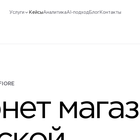
Услуги
Кейсы
Аналитика
AI-подход
Блог
Контакты
FIORE
нет мага