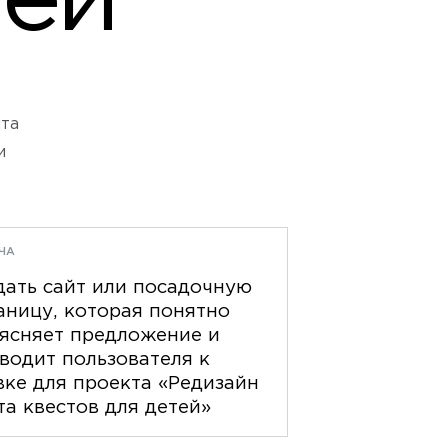
тей
йта
и
ЧА
дать сайт или посадочную
аницу, которая понятно
ясняет предложение и
водит пользователя к
вке для проекта «Редизайн
та квестов для детей»