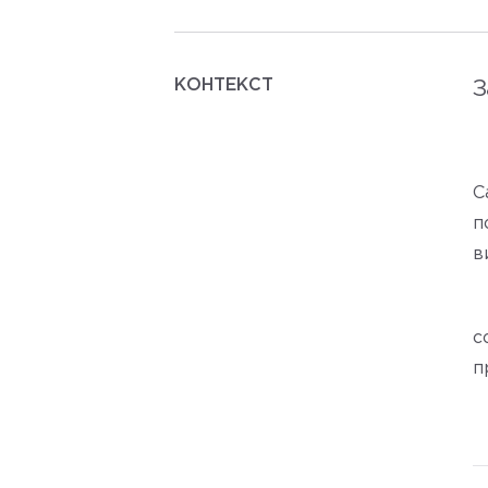
КОНТЕКСТ
З
С
п
в
с
п