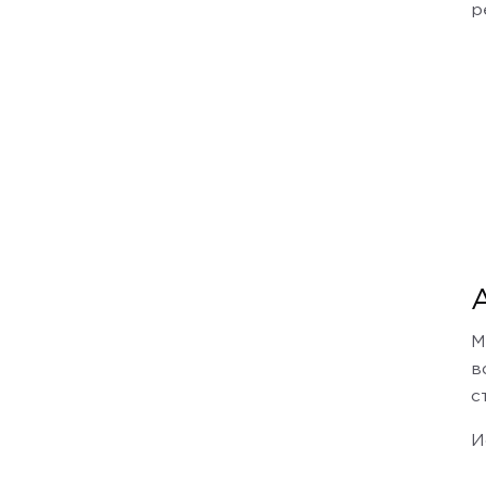
р
М
в
с
И