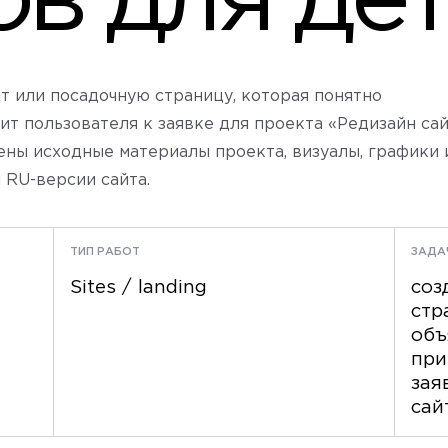
ов для де
йт или посадочную страницу, которая понятно
т пользователя к заявке для проекта «Редизайн са
ены исходные материалы проекта, визуалы, графики 
 RU-версии сайта.
ТИП РАБОТ
ЗАДА
Sites / landing
соз
стр
объ
при
зая
сай